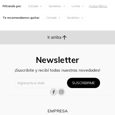
Quitar filtros
Filtrando por:
Calzado
Sandalias
Limite
Te recomendamos quitar:
Calzado
Sandalias
arrow_upward
Ir arriba
Newsletter
¡Suscribite y recibí todas nuestras novedades!
SUSCRIBIRME


EMPRESA