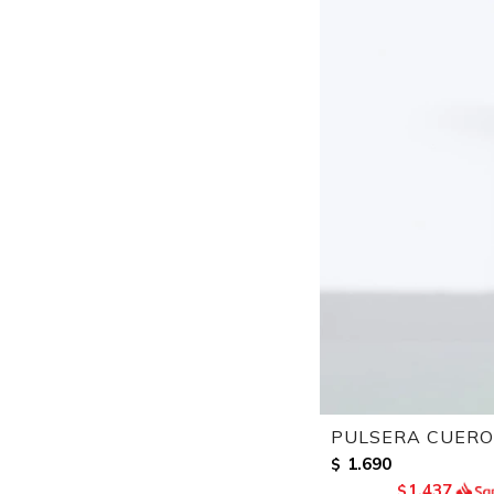
PULSERA CUERO
1.690
$
1.437
$