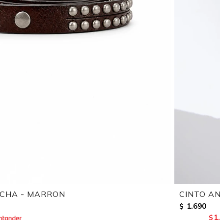
ACHA - MARRON
CINTO A
1.690
$
1
$