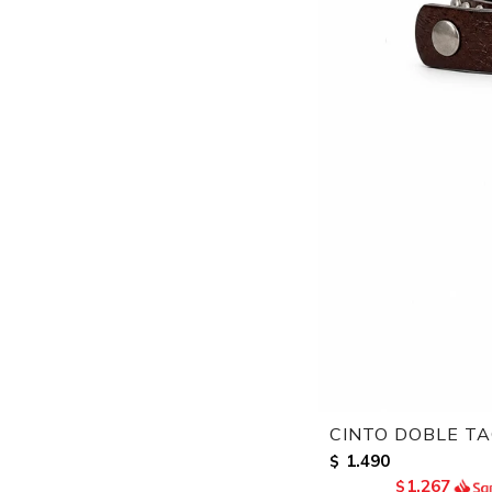
CINTO DOBLE T
1.490
$
1.267
$