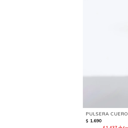
PULSERA CUERO
1.690
$
1.437
$