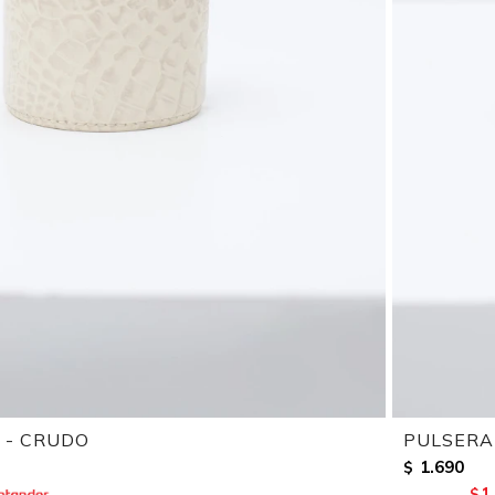
 - CRUDO
PULSERA
1.690
$
1
$