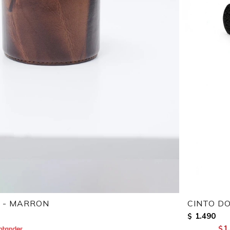
 - MARRON
CINTO D
1.490
$
1
$