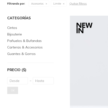
Quitar filtros
Filtrando por:
Accesorios
Limite
CATEGORÍAS
Cintos
Bijouterie
Pañuelos & Bufandas
Carteras & Accesorios
Guantes & Gorros
PRECIO
($)
OK