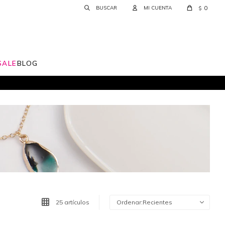
0
$
SALE
BLOG
25 artículos
Recientes