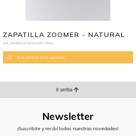
ZAPATILLA ZOOMER - NATURAL
ZA60914-ADG NATURAL
Este artículo está agotado.
arrow_upward
Ir arriba
Newsletter
¡Suscribite y recibí todas nuestras novedades!