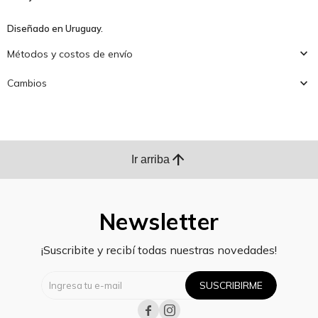
Diseñado en Uruguay.
Métodos y costos de envío
Cambios
arrow_upward
Ir arriba
Newsletter
¡Suscribite y recibí todas nuestras novedades!
SUSCRIBIRME

