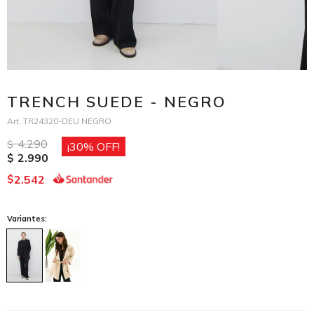
TRENCH SUEDE - NEGRO
TR24320-DEU NEGRO
4.290
$
30
2.990
$
2.542
$
Variantes: