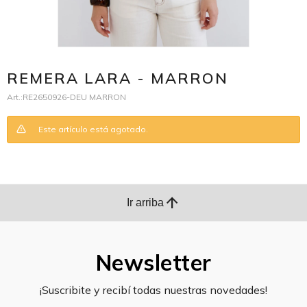
REMERA LARA - MARRON
RE2650926-DEU MARRON
Este artículo está agotado.
arrow_upward
Ir arriba
Newsletter
¡Suscribite y recibí todas nuestras novedades!