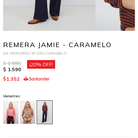
REMERA JAMIE - CARAMELO
REW26502-1P_DEU CARAMELO
1.990
$
20
1.590
$
1.352
$
Variantes: