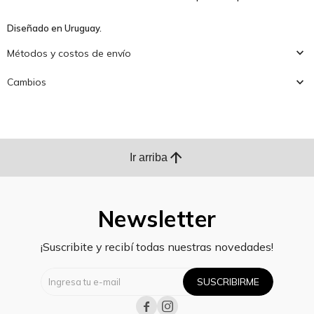
Diseñado en Uruguay.
Métodos y costos de envío
Cambios
arrow_upward
Ir arriba
Newsletter
¡Suscribite y recibí todas nuestras novedades!
SUSCRIBIRME

