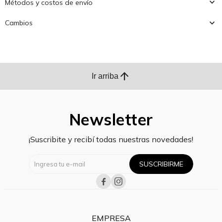
Métodos y costos de envío
Cambios
arrow_upward
Ir arriba
Newsletter
¡Suscribite y recibí todas nuestras novedades!
SUSCRIBIRME


EMPRESA