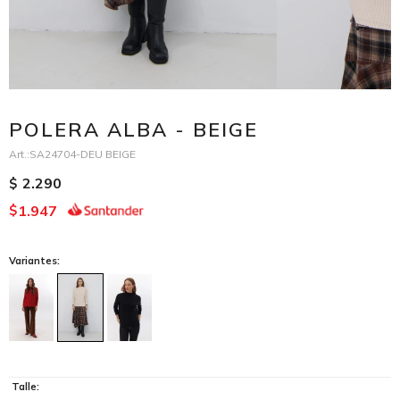
POLERA ALBA - BEIGE
SA24704-DEU BEIGE
2.290
$
1.947
$
Variantes:
Talle: