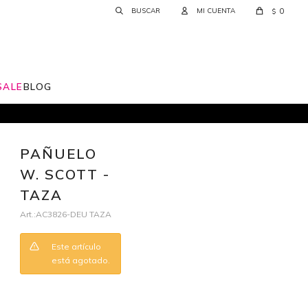
0
$
SALE
BLOG
PAÑUELO
W. SCOTT -
TAZA
AC3826-DEU TAZA
Este artículo
está agotado.