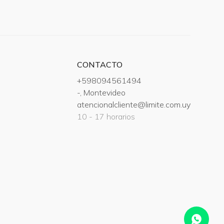
CONTACTO
+598094561494
-, Montevideo
atencionalcliente@limite.com.uy
10 - 17 horarios