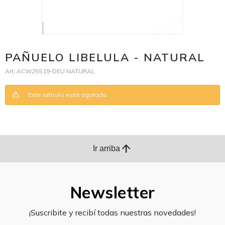
PAÑUELO LIBELULA - NATURAL
ACW25S19-DEU NATURAL
Este artículo está agotado.
arrow_upward
Ir arriba
Newsletter
¡Suscribite y recibí todas nuestras novedades!