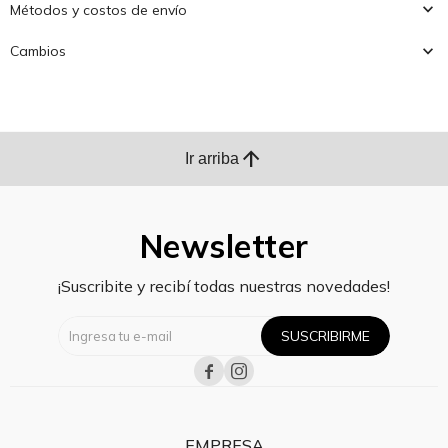
Métodos y costos de envío
Cambios
arrow_upward
Ir arriba
Newsletter
¡Suscribite y recibí todas nuestras novedades!
SUSCRIBIRME


EMPRESA