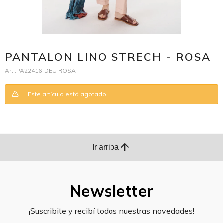
PANTALON LINO STRECH - ROSA
PA22416-DEU ROSA
Este artículo está agotado.
arrow_upward
Ir arriba
Newsletter
¡Suscribite y recibí todas nuestras novedades!