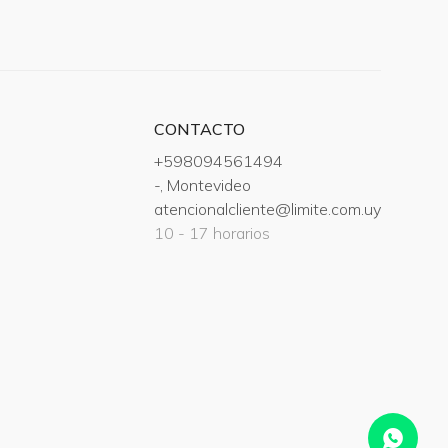
CONTACTO
+598094561494
-, Montevideo
atencionalcliente@limite.com.uy
10 - 17 horarios