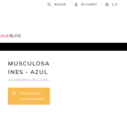
0
$
SALE
BLOG
MUSCULOSA
INES - AZUL
MM26501-DEU AZUL
Este artículo
está agotado.