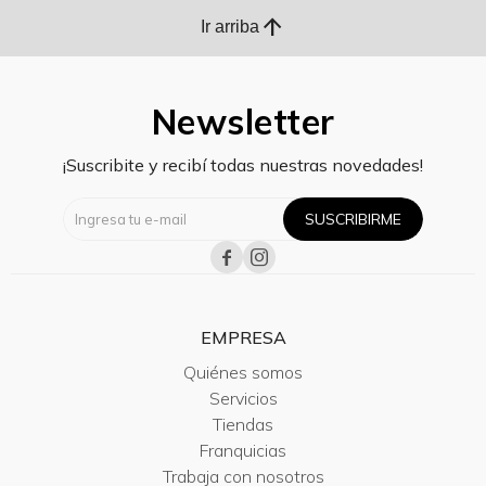
arrow_upward
Ir arriba
Newsletter
¡Suscribite y recibí todas nuestras novedades!
SUSCRIBIRME


EMPRESA
Quiénes somos
Servicios
Tiendas
Franquicias
Trabaja con nosotros