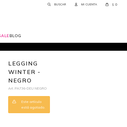
0
$
SALE
BLOG
LEGGING
WINTER -
NEGRO
PA736-DEU NEGRO
Este artículo
está agotado.