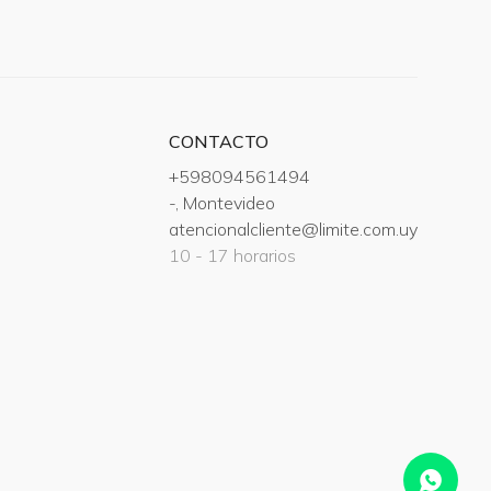
CONTACTO
+598094561494
-, Montevideo
atencionalcliente@limite.com.uy
10 - 17 horarios