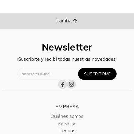
arrow_upward
Ir arriba
Newsletter
¡Suscribite y recibí todas nuestras novedades!
SUSCRIBIRME


EMPRESA
Quiénes somos
Servicios
Tiendas