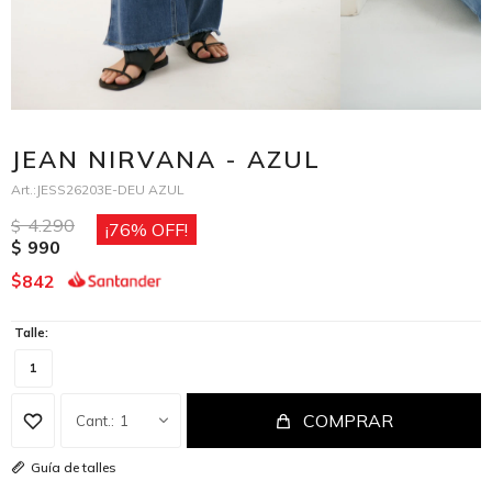
JEAN NIRVANA - AZUL
JESS26203E-DEU AZUL
4.290
$
76
990
$
842
$
Talle:
1
COMPRAR
1
Guía de talles