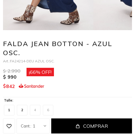
FALDA JEAN BOTTON - AZUL
OSC.
FA24214-DEU AZUL OSC.
2.990
$
66
990
$
842
$
Talle:
1
2
4
6
COMPRAR
1