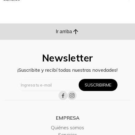
arrow_upward
Ir arriba
Newsletter
¡Suscribite y recibí todas nuestras novedades!
SUSCRIBIRME


EMPRESA
Quiénes somos
Servicios