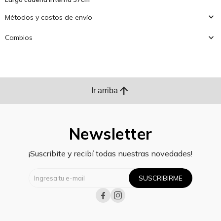
Métodos y costos de envío
Cambios
arrow_upward
Ir arriba
Newsletter
¡Suscribite y recibí todas nuestras novedades!
SUSCRIBIRME

