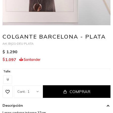
COLGANTE BARCELONA - PLATA
BIJ21-DEU PLATA
1.290
$
1.097
$
Talle:
U
COMPRAR
1
Descripción
Largo cadena interna 37cm