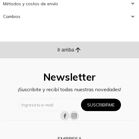
Métodos y costos de envío
Cambios
arrow_upward
Ir arriba
Newsletter
¡Suscribite y recibí todas nuestras novedades!
SUSCRIBIRME


EMPRESA