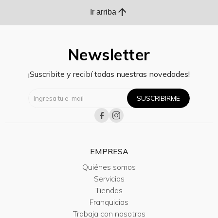
arrow_upward
Ir arriba
Newsletter
¡Suscribite y recibí todas nuestras novedades!
SUSCRIBIRME


EMPRESA
Quiénes somos
Servicios
Tiendas
Franquicias
Trabaja con nosotros