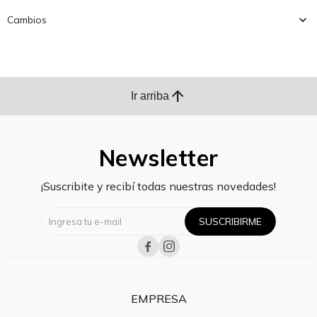
Cambios
arrow_upward
Ir arriba
Newsletter
¡Suscribite y recibí todas nuestras novedades!
SUSCRIBIRME


EMPRESA