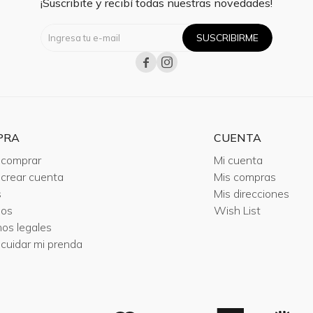
¡Suscribite y recibí todas nuestras novedades!
SUSCRIBIRME


PRA
CUENTA
comprar
Mi cuenta
crear cuenta
Mis compras
s
Mis direcciones
ios
Wish List
nos legales
cuidar mi prenda