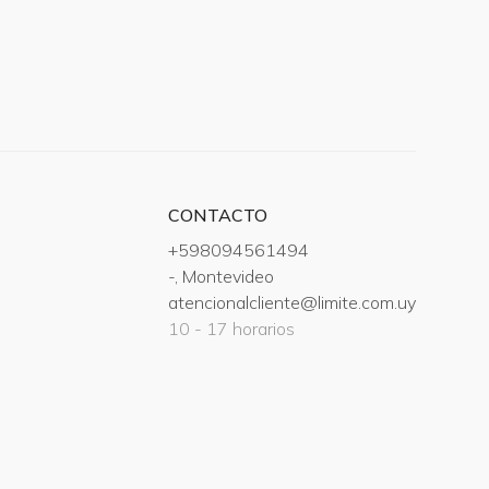
CONTACTO
+598094561494
-, Montevideo
atencionalcliente@limite.com.uy
10 - 17 horarios