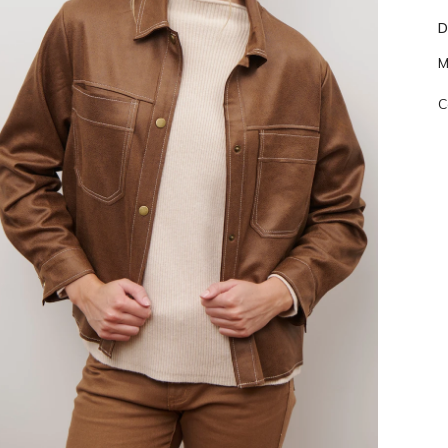
D
M
C