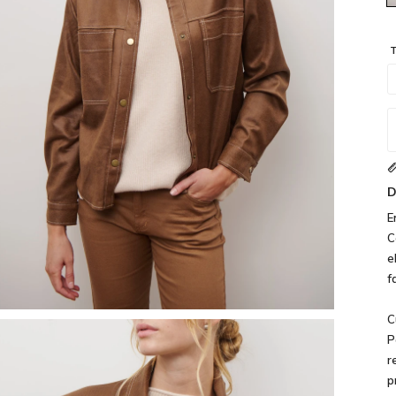
T
D
E
C
e
f
C
P
r
p