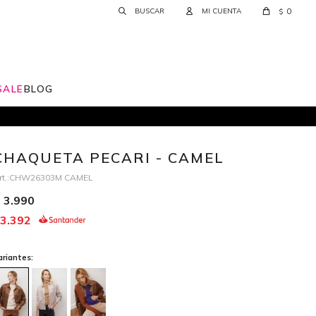
0
$
SALE
BLOG
CHAQUETA PECARI - CAMEL
CHW26303M CAMEL
3.990
3.392
ariantes: