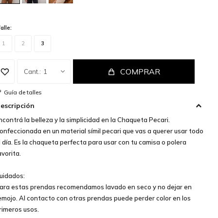
alle:
1
2
3
COMPRAR
1
Guía de talles
escripción
ncontrá la belleza y la simplicidad en la Chaqueta Pecari.
onfeccionada en un material símil pecari que vas a querer usar todo
l día. Es la chaqueta perfecta para usar con tu camisa o polera
avorita.
uidados:
ara estas prendas recomendamos lavado en seco y no dejar en
emojo. Al contacto con otras prendas puede perder color en los
rimeros usos.