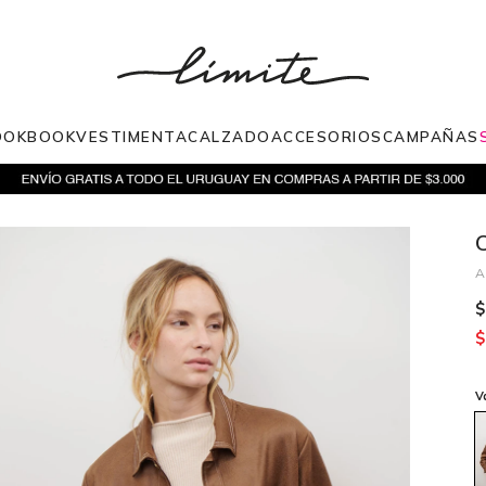
OOKBOOK
VESTIMENTA
CALZADO
ACCESORIOS
CAMPAÑAS
$
$
V