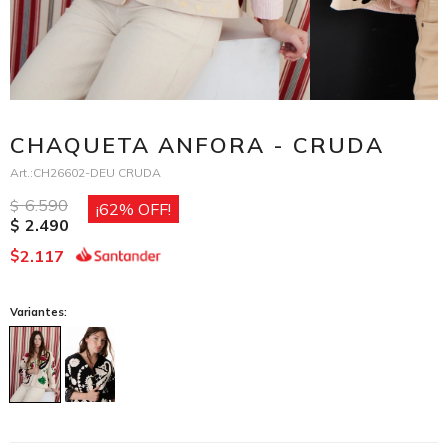
CHAQUETA ANFORA - CRUDA
CH26602-DEU CRUDA
6.590
$
62
2.490
$
2.117
$
Variantes: