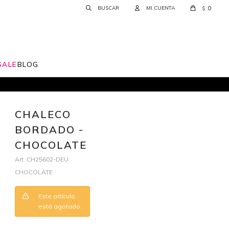
0
$
SALE
BLOG
CHALECO
BORDADO -
CHOCOLATE
CH25602-DEU
CHOCOLATE
Este artículo
está agotado.