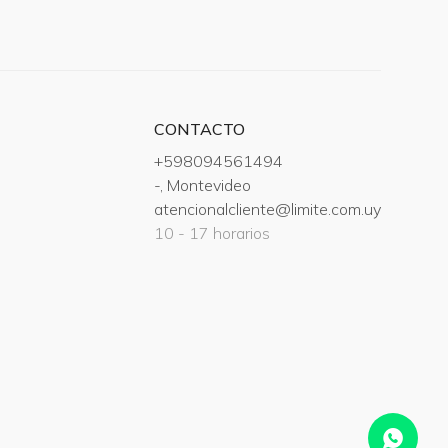
CONTACTO
+598094561494
-, Montevideo
atencionalcliente@limite.com.uy
10 - 17 horarios