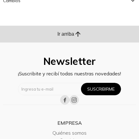
Cambios
arrow_upward
Ir arriba
Newsletter
¡Suscribite y recibí todas nuestras novedades!
SUSCRIBIRME


EMPRESA
Quiénes somos