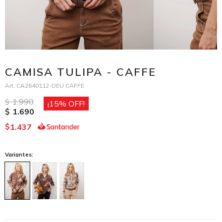
CAMISA TULIPA - CAFFE
CA2640112-DEU CAFFE
1.990
$
15
1.690
$
1.437
$
Variantes: