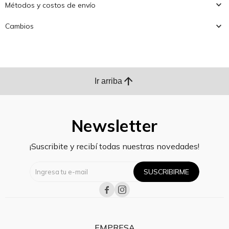
Métodos y costos de envío
Cambios
arrow_upward
Ir arriba
Newsletter
¡Suscribite y recibí todas nuestras novedades!
SUSCRIBIRME


EMPRESA