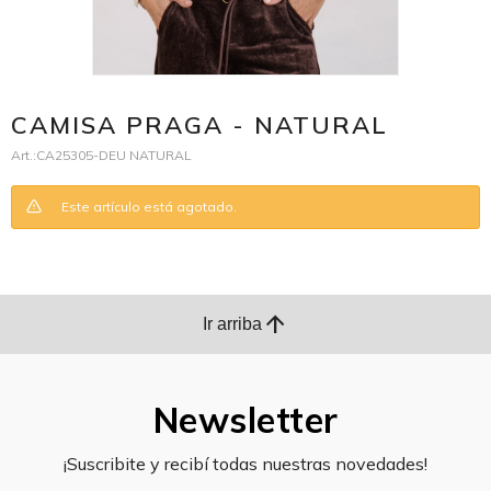
CAMISA PRAGA - NATURAL
CA25305-DEU NATURAL
Este artículo está agotado.
arrow_upward
Ir arriba
Newsletter
¡Suscribite y recibí todas nuestras novedades!