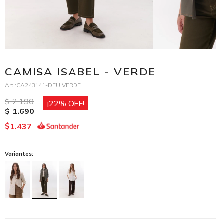
CAMISA ISABEL - VERDE
CA243141-DEU VERDE
2.190
$
22
1.690
$
1.437
$
Variantes: