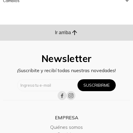
Cambios
arrow_upward
Ir arriba
Newsletter
¡Suscribite y recibí todas nuestras novedades!
SUSCRIBIRME


EMPRESA
Quiénes somos