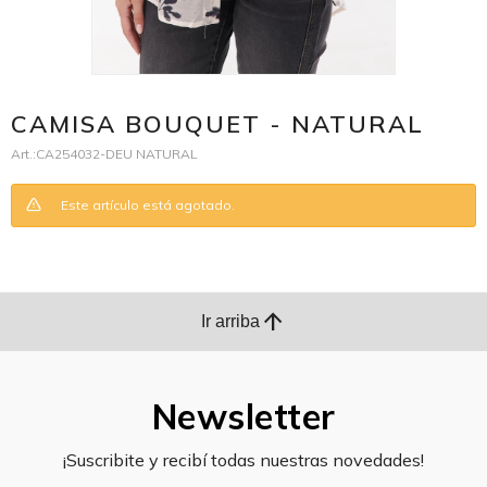
CAMISA BOUQUET - NATURAL
CA254032-DEU NATURAL
Este artículo está agotado.
arrow_upward
Ir arriba
Newsletter
¡Suscribite y recibí todas nuestras novedades!