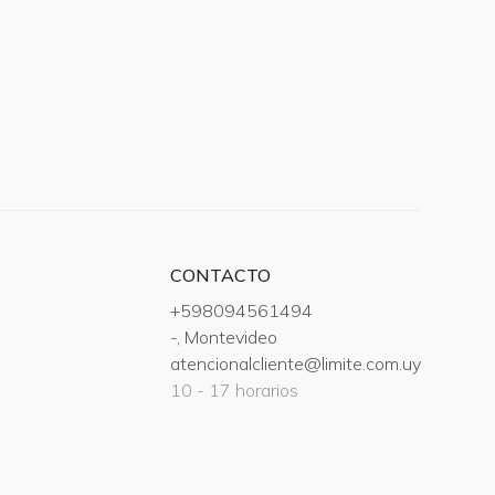
CONTACTO
+598094561494
-, Montevideo
atencionalcliente@limite.com.uy
10 - 17 horarios