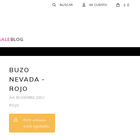
0
$
SALE
BLOG
BUZO
NEVADA -
ROJO
BU263882_DEU
ROJO
Este artículo
está agotado.