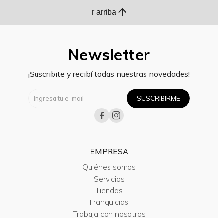
arrow_upward
Ir arriba
Newsletter
¡Suscribite y recibí todas nuestras novedades!
SUSCRIBIRME


EMPRESA
Quiénes somos
Servicios
Tiendas
Franquicias
Trabaja con nosotros