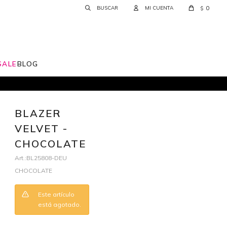
0
$
SALE
BLOG
BLAZER
VELVET -
CHOCOLATE
BL25808-DEU
CHOCOLATE
Este artículo
está agotado.