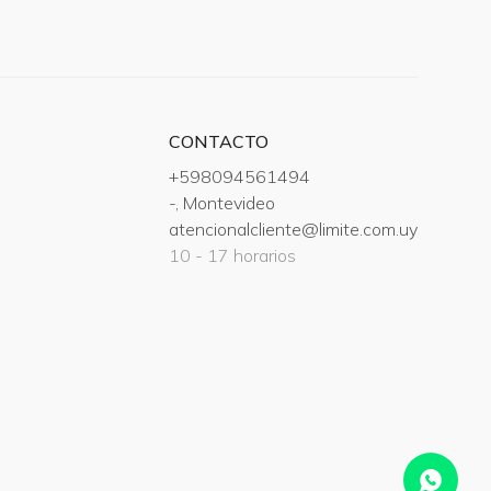
CONTACTO
+598094561494
-, Montevideo
atencionalcliente@limite.com.uy
10 - 17 horarios