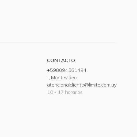
CONTACTO
+598094561494
-, Montevideo
atencionalcliente@limite.com.uy
10 - 17 horarios