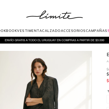
OOKBOOK
VESTIMENTA
CALZADO
ACCESORIOS
CAMPAÑAS
$
$
$
T