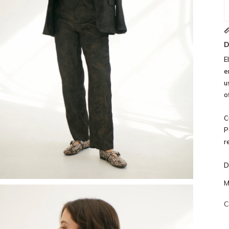
D
E
e
u
o
C
P
r
D
M
C