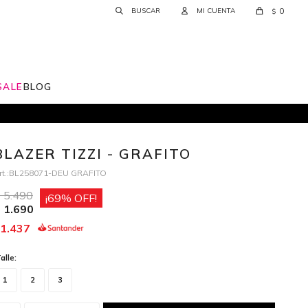
0
$
SALE
BLOG
BLAZER TIZZI - GRAFITO
BL258071-DEU GRAFITO
5.490
69
1.690
1.437
alle:
1
2
3