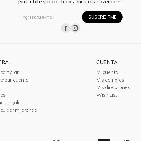
¡Suscribite y recibí todas nuestras novedades!
SUSCRIBIRME


PRA
CUENTA
comprar
Mi cuenta
crear cuenta
Mis compras
s
Mis direcciones
ios
Wish List
nos legales
cuidar mi prenda