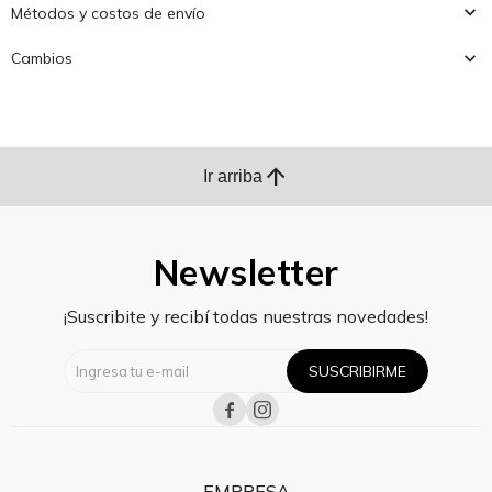
Métodos y costos de envío
Cambios
arrow_upward
Ir arriba
Newsletter
¡Suscribite y recibí todas nuestras novedades!
SUSCRIBIRME


EMPRESA