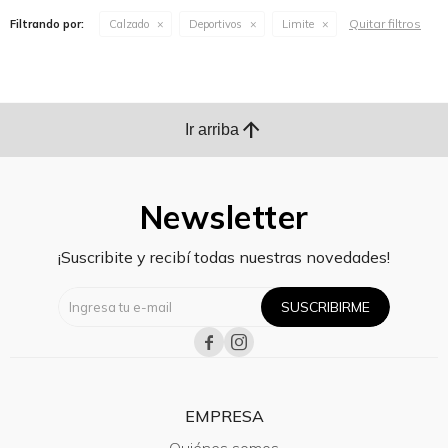
Quitar filtros
Filtrando por:
Calzado
Deportivos
Limite
arrow_upward
Ir arriba
Newsletter
¡Suscribite y recibí todas nuestras novedades!
SUSCRIBIRME


EMPRESA