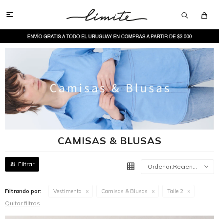

CAMISAS & BLUSAS
Recientes
Filtrando por:
Vestimenta
Camisas & Blusas
Talle 2
Quitar filtros