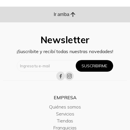
arrow_upward
Ir arriba
Newsletter
¡Suscribite y recibí todas nuestras novedades!
SUSCRIBIRME


EMPRESA
Quiénes somos
Servicios
Tiendas
Franquicias