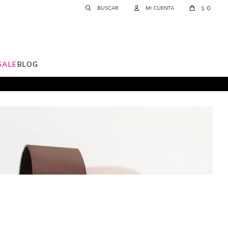
0
$
SALE
BLOG