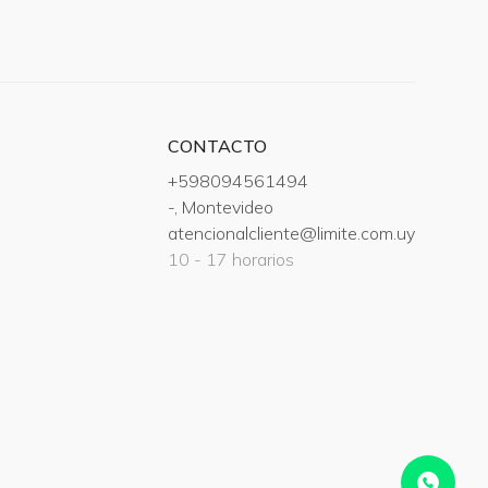
CONTACTO
+598094561494
-, Montevideo
atencionalcliente@limite.com.uy
10 - 17 horarios