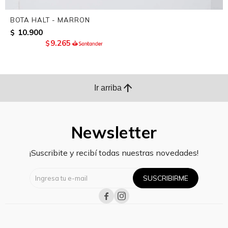
BOTA HALT - MARRON
10.900
$
9.265
$
arrow_upward
Ir arriba
Newsletter
¡Suscribite y recibí todas nuestras novedades!
SUSCRIBIRME

