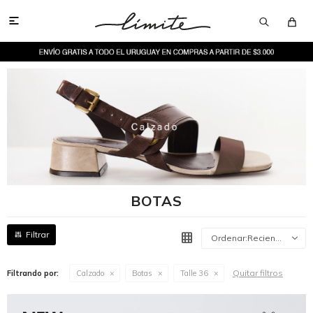

BOTAS
Recientes
Quitar filtros
Filtrando por:
Calzado
Botas
Talle 36