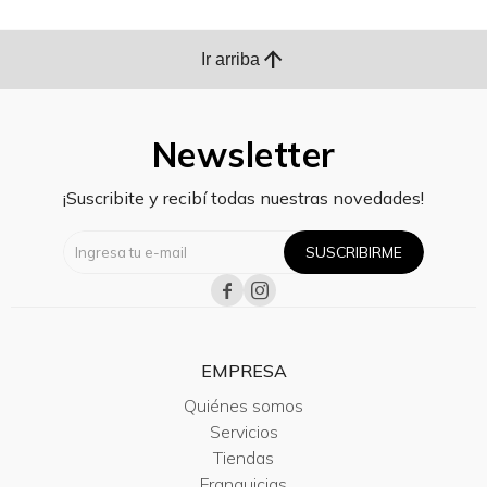
arrow_upward
Ir arriba
Newsletter
¡Suscribite y recibí todas nuestras novedades!
SUSCRIBIRME


EMPRESA
Quiénes somos
Servicios
Tiendas
Franquicias