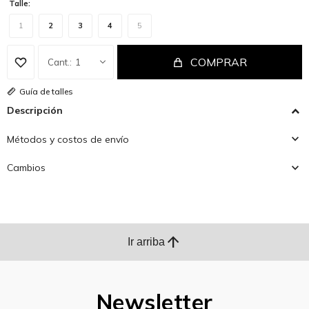
Talle:
1
2
3
4
5
COMPRAR
1
Guía de talles
Descripción
Métodos y costos de envío
Cambios
arrow_upward
Ir arriba
Newsletter