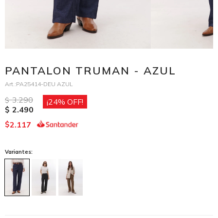
PANTALON TRUMAN - AZUL
PA25414-DEU AZUL
3.290
$
24
2.490
$
2.117
$
Variantes: