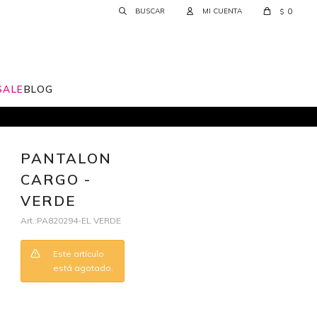
0
$
SALE
BLOG
PANTALON
CARGO -
VERDE
PA820294-EL VERDE
Este artículo
está agotado.