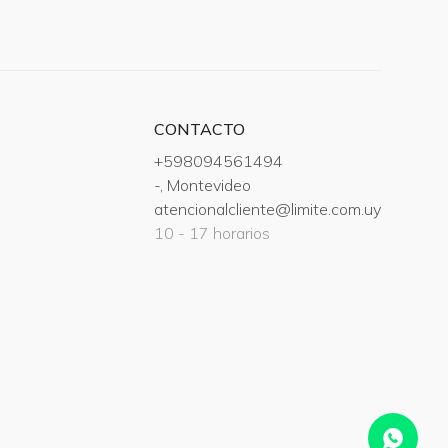
CONTACTO
+598094561494
-, Montevideo
atencionalcliente@limite.com.uy
10 - 17 horarios