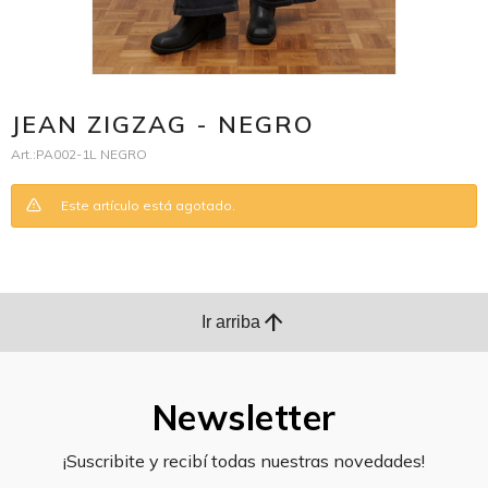
JEAN ZIGZAG - NEGRO
PA002-1L NEGRO
Este artículo está agotado.
arrow_upward
Ir arriba
Newsletter
¡Suscribite y recibí todas nuestras novedades!