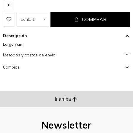
U
COMPRAR
1
Descripción
Largo 7cm
Métodos y costos de envío
Cambios
arrow_upward
Ir arriba
Newsletter