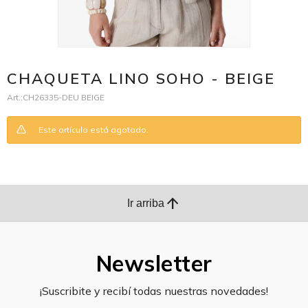
CHAQUETA LINO SOHO - BEIGE
CH26335-DEU BEIGE
Este artículo está agotado.
arrow_upward
Ir arriba
Newsletter
¡Suscribite y recibí todas nuestras novedades!